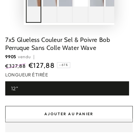
7x5 Glueless Couleur Sel & Poivre Bob
Perruque Sans Colle Water Wave
9905
vendu ｜
€127,88
–61%
€327,88
Prix
Prix
LONGUEUR ÉTIRÉE
normal
de
12”
vente
AJOUTER AU PANIER