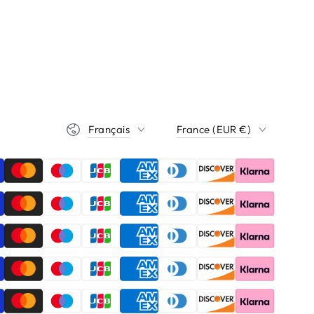
Langue
Pays/région
Français
France (EUR €)