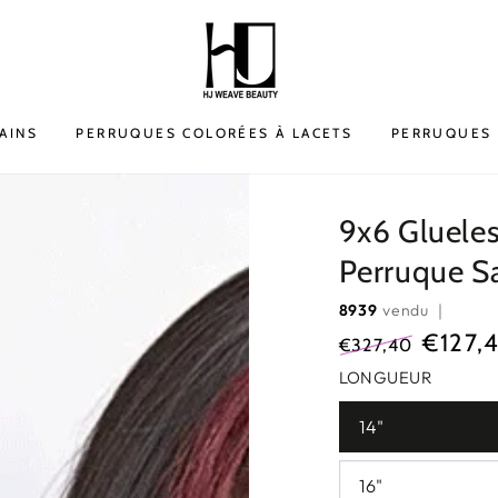
AINS
PERRUQUES COLORÉES À LACETS
PERRUQUES 
9x6 Glueles
Perruque S
8939
vendu ｜
€127,
€327,40
Prix
Prix
LONGUEUR
normal
de
14"
vente
16"