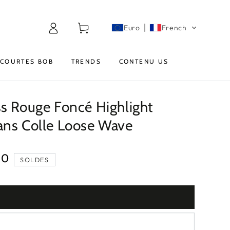
Connexion
Panier
Euro
French
COURTES BOB
TRENDS
CONTENU US
s Rouge Foncé Highlight
ans Colle Loose Wave
40
SOLDES