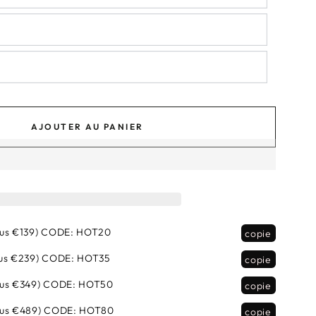
AJOUTER AU PANIER
us €139)
CODE:
HOT20
copie
us €239)
CODE:
HOT35
copie
lus €349)
CODE:
HOT50
copie
lus €489)
CODE:
HOT80
copie