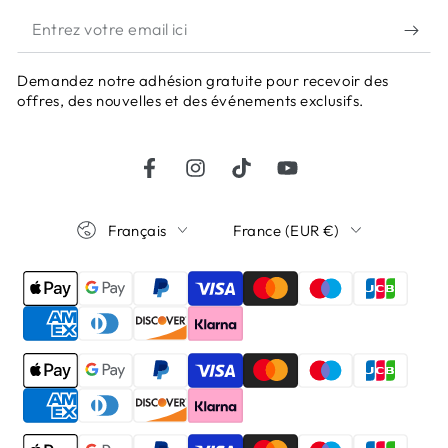
Entrez
votre
Demandez notre adhésion gratuite pour recevoir des
email
offres, des nouvelles et des événements exclusifs.
ici
Facebook
Instagram
TikTok
YouTube
Langue
Pays/région
Français
France (EUR €)
Modes
de
paiement