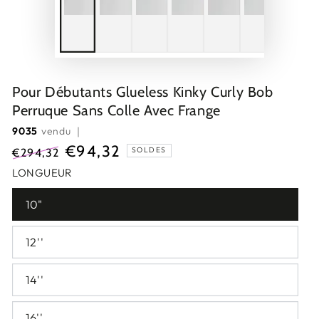
Pour Débutants Glueless Kinky Curly Bob
Perruque Sans Colle Avec Frange
9035
vendu ｜
€94,32
SOLDES
€294,32
Prix
Prix
LONGUEUR
normal
de
10"
vente
12''
14''
16''