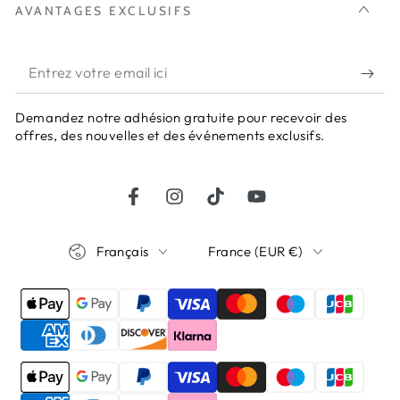
AVANTAGES EXCLUSIFS
Entrez
votre
Demandez notre adhésion gratuite pour recevoir des
email
offres, des nouvelles et des événements exclusifs.
ici
Facebook
Instagram
TikTok
YouTube
Langue
Pays/région
Français
France (EUR €)
Modes
de
paiement