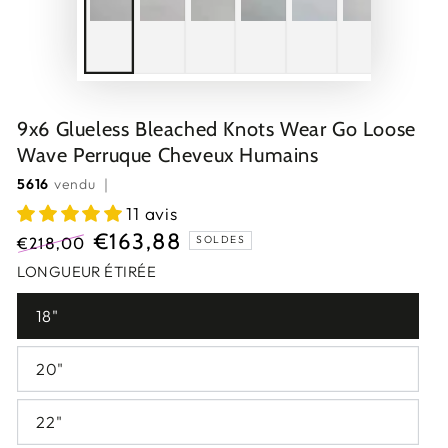
9x6 Glueless Bleached Knots Wear Go Loose
Wave Perruque Cheveux Humains
5616
vendu ｜
11 avis
€163,88
SOLDES
€218,00
Prix
Prix
LONGUEUR ÉTIRÉE
normal
de
18"
vente
20"
22"