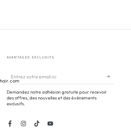
AVANTAGES EXCLUSIFS
Entrez
hair.com
votre
Demandez notre adhésion gratuite pour recevoir
email
des offres, des nouvelles et des événements
ici
exclusifs.
Facebook
Instagram
TikTok
YouTube