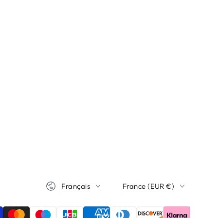
Langue
Pays/région
Français
France (EUR €)