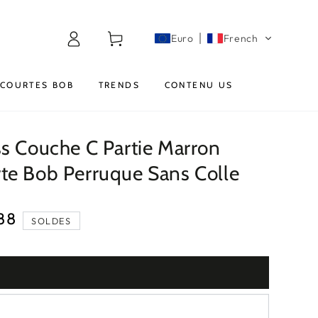
Connexion
Panier
Euro
French
COURTES BOB
TRENDS
CONTENU US
s Couche C Partie Marron
te Bob Perruque Sans Colle
88
SOLDES