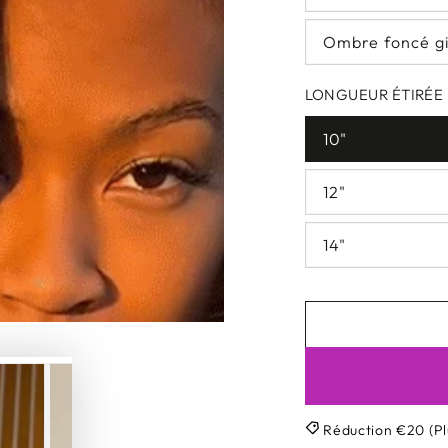
Ombre foncé g
LONGUEUR ÉTIRÉE
10"
12"
14"
Réduction €20 (Pl