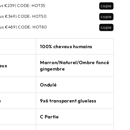
us €239)
CODE:
HOT35
copie
lus €349)
CODE:
HOT50
copie
lus €489)
CODE:
HOT80
copie
100% cheveux humains
Marron/Naturel/Ombre foncé
eux
gingembre
Ondulé
e
9x6 transparent glueless
C Partie