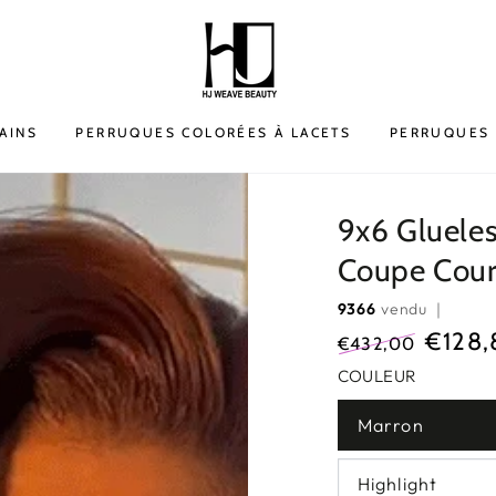
AINS
PERRUQUES COLORÉES À LACETS
PERRUQUES 
9x6 Glueles
Coupe Cour
9366
vendu ｜
€128,
€432,00
Prix
Prix
COULEUR
normal
de
Marron
vente
Highlight