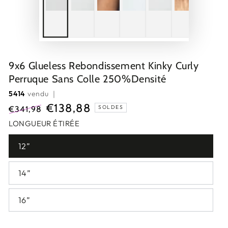
9x6 Glueless Rebondissement Kinky Curly
Perruque Sans Colle 250%Densité
5414
vendu ｜
€138,88
SOLDES
€341,98
Prix
Prix
LONGUEUR ÉTIRÉE
normal
de
12”
vente
14”
16”