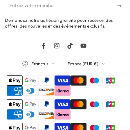
Entrez
votre
Demandez notre adhésion gratuite pour recevoir des
email
offres, des nouvelles et des événements exclusifs.
ici
Facebook
Instagram
TikTok
YouTube
Langue
Pays/région
Français
France (EUR €)
Modes
de
paiement