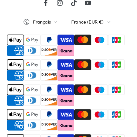
Facebook
Instagram
TikTok
YouTube
Langue
Pays/région
Français
France (EUR €)
Modes
de
paiement