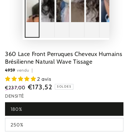
360 Lace Front Perruques Cheveux Humains
Brésilienne Natural Wave Tissage
4959
vendu ｜
2 avis
€173,52
SOLDES
€237,00
Prix
Prix
DENSITÉ
normal
de
180%
vente
250%